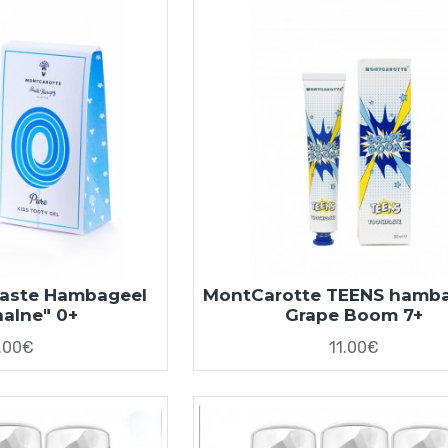
Laste Hambageel
MontCarotte TEENS hamb
aalne" 0+
Grape Boom 7+
.00€
11.00€