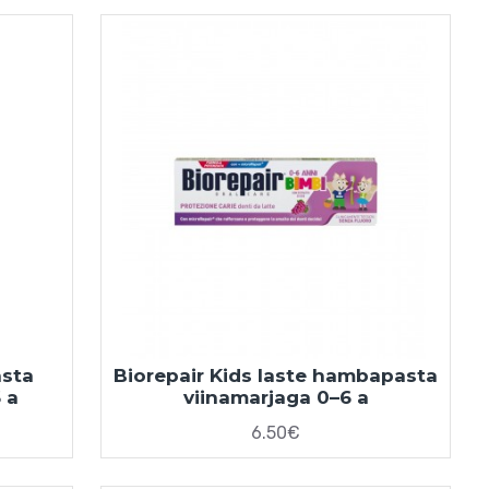
asta
Biorepair Kids laste hambapasta
 a
viinamarjaga 0–6 a
6.50€