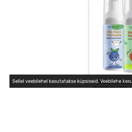
Sellel veebilehel kasutatakse küpsiseid. Veebilehe ka
PEGCIZ fluor
hambapasta-v
6