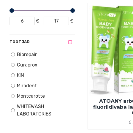
€
€
TOOTJAD
Biorepair
Curaprox
KIN
Miradent
Montcarotte
ATOANY arbu
WHITEWASH
fluoriidivaba 
LABORATORIES
6