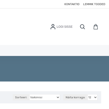
KONTAKTID
LEMMIK TOODED
LOGI SISSE
Sorteeri:
Näita korraga: