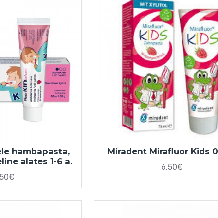
tele hambapasta,
Miradent Mirafluor Kids 0
ine alates 1-6 a.
6.50€
.50€