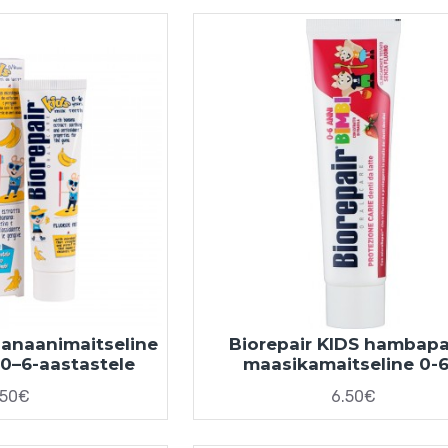
banaanimaitseline
Biorepair KIDS hambap
0–6-aastastele
maasikamaitseline 0-6
.50€
6.50€