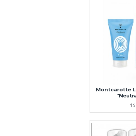
Montcarotte 
"Neutr
16