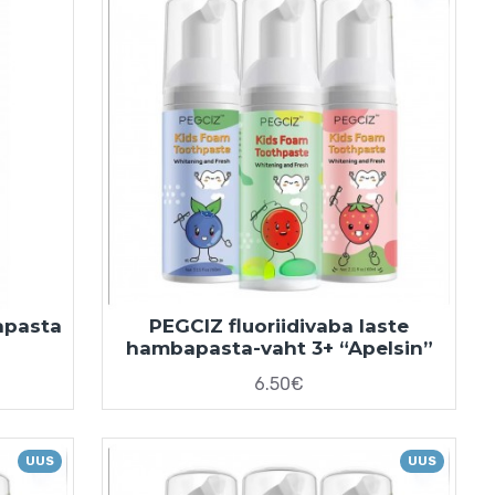
apasta
PEGCIZ fluoriidivaba laste
hambapasta-vaht 3+ “Apelsin”
6.50€
UUS
UUS