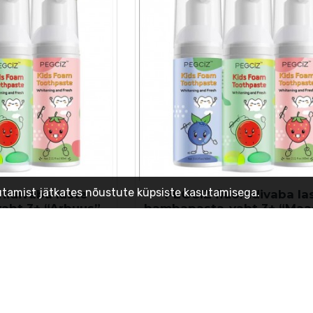
sutamist jätkates nõustute küpsiste kasutamisega.
iidivaba laste
PEGCIZ fluoriidivaba la
aht 3+ “Arbuus”
hambapasta-vaht 3+ “Maa
.50€
6.50€