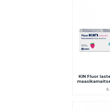
KIN Fluor las
maasikamaitsel
6