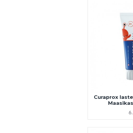
Curaprox last
Maasikas 
6