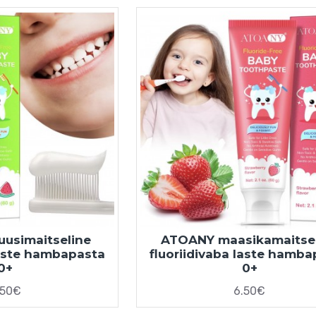
usimaitseline
ATOANY maasikamaitse
laste hambapasta
fluoriidivaba laste hamb
0+
0+
.50€
6.50€