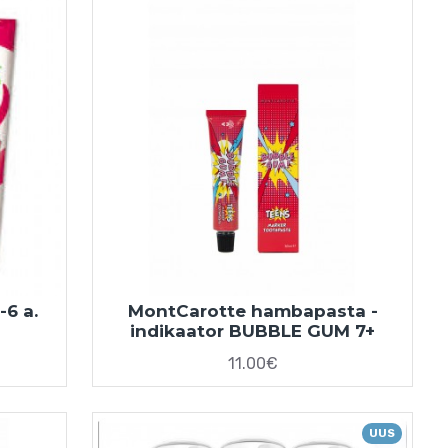
-6 a.
MontCarotte hambapasta -
indikaator BUBBLE GUM 7+
11.00€
UUS